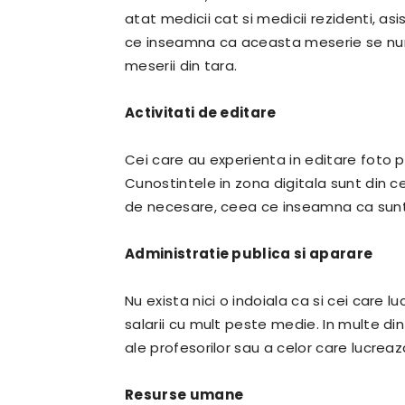
atat medicii cat si medicii rezidenti, asist
ce inseamna ca aceasta meserie se numa
meserii din tara.
Activitati de editare
Cei care au experienta in editare foto 
Cunostintele in zona digitala sunt din ce
de necesare, ceea ce inseamna ca sunt s
Administratie publica si aparare
Nu exista nici o indoiala ca si cei care 
salarii cu mult peste medie. In multe dint
ale profesorilor sau a celor care lucrea
Resurse umane