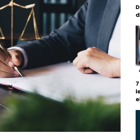
D
d
7
l
e