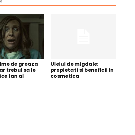
R
filme de groaza
Uleiul de migdale:
ar trebui sa le
propietati si beneficii in
ce fan al
cosmetica