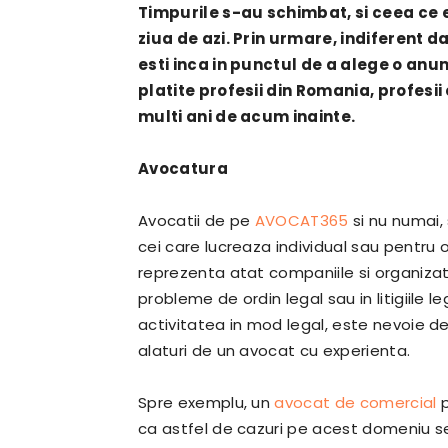
Timpurile s-au schimbat, si ceea ce er
ziua de azi. Prin urmare, indiferent da
esti inca in punctul de a alege o anu
platite profesii din Romania, profesii
multi ani de acum inainte.
Avocatura
Avocatii de pe
AVOCAT365
si nu numai, 
cei care lucreaza individual sau pentru 
reprezenta atat companiile si organizatiil
probleme de ordin legal sau in litigiile 
activitatea in mod legal, este nevoie d
alaturi de un avocat cu exper
Spre exemplu, un
avocat de comercial
p
ca astfel de cazuri pe acest domeniu s