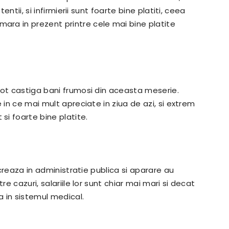
entii, si infirmierii sunt foarte bine platiti, ceea
ra in prezent printre cele mai bine platite
pot castiga bani frumosi din aceasta meserie.
 in ce mai mult apreciate in ziua de azi, si extrem
i foarte bine platite.
lucreaza in administratie publica si aparare au
re cazuri, salariile lor sunt chiar mai mari si decat
za in sistemul medical.