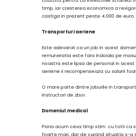
cautata pentru ca investitiile strainilor 
timp, iar cresterea economica a revigorat
castiga in prezent peste 4.000 de euro
Transporturi aeriene
Este adevarat ca un job in acest domeni
remuneratia este fara indoiala pe masur
noastra este lipsa de personal in acest
aeriene ii recompenseaza cu salarii foart
O mare parte dintre joburile in transportu
instructori de zbor.
Domeniul medical
Pana acum ceva timp stim cu totii ca sal
foarte mari, dar de curand situatia s-a