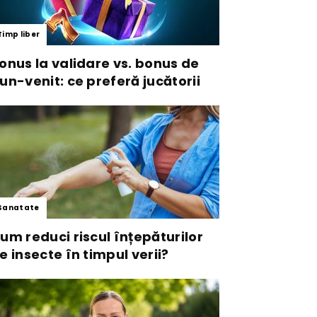
Timp liber
onus la validare vs. bonus de
un-venit: ce preferă jucătorii
Sanatate
um reduci riscul înțepăturilor
e insecte în timpul verii?