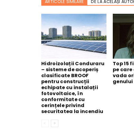
ARTICOLE SIMILARE
DE LA ACELAȘI AUTO
Hidroizolații Conduraru
Top 15 
– sisteme de acoperiș
pe care 
clasificate BROOF
vada ori
pentru construcții
genului
echipate cu instalații
fotovoltaice, în
conformitate cu
cerințele privind
securitatea la incendiu