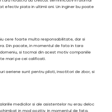
in tara noastra au crescut semnificativ in ultimul
 efectiv piata in ultimii ani. Un inginer bu poate
.
u cere foarte multa responsabilitate, dar si
a. Din pacate, in momentul de fata in tara
 domeniu, si tocmai din acest motiv companiile
e mari pe cei calificati.
ri aeriene sunt pentru piloti, insotitori de zbor, si
ariile medicilor si ale asistentelor nu erau deloc
 schimbat in mod pozitiv. In momentul de fata,