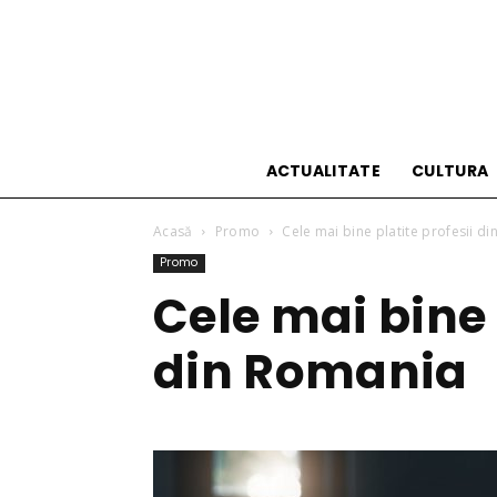
ACTUALITATE
CULTURA
Acasă
Promo
Cele mai bine platite profesii d
Promo
Cele mai bine 
din Romania