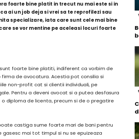
a foarte bine platit in trecut nu mai este si in
ca ai un job deja si vrei sa te reprofilezi sau
mita specializare, iata care sunt cele mai bine
B
 care se vor mentine pe aceleasi locuri foarte
b
sunt foarte bine platiti, indiferent ca vorbim de
o firma de avocatura. Acestia pot consilia si
e non-profit cat si clientii individuali, pe
legale. Pentru a deveni avocat si a putea desfasura
e o diploma de licenta, precum si de o pregatire
C
ienta.
d
oate castiga sume foarte mari de bani pentru
e gasesc mai tot timpul si nu se epuizeaza