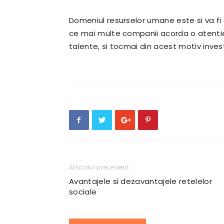
Domeniul resurselor umane este si va fi si
ce mai multe companii acorda o atentie 
talente, si tocmai din acest motiv inve
Articolul precedent
Avantajele si dezavantajele retelelor
sociale