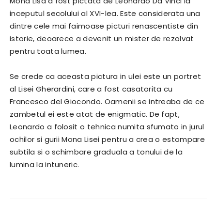
Mona Lisa a fost pictata de Leonardo Da Vinci la
inceputul secolului al XVI-lea. Este considerata una
dintre cele mai faimoase picturi renascentiste din
istorie, deoarece a devenit un mister de rezolvat
pentru toata lumea.
Se crede ca aceasta pictura in ulei este un portret
al Lisei Gherardini, care a fost casatorita cu
Francesco del Giocondo. Oamenii se intreaba de ce
zambetul ei este atat de enigmatic. De fapt,
Leonardo a folosit o tehnica numita sfumato in jurul
ochilor si gurii Mona Lisei pentru a crea o estompare
subtila si o schimbare graduala a tonului de la
lumina la intuneric.