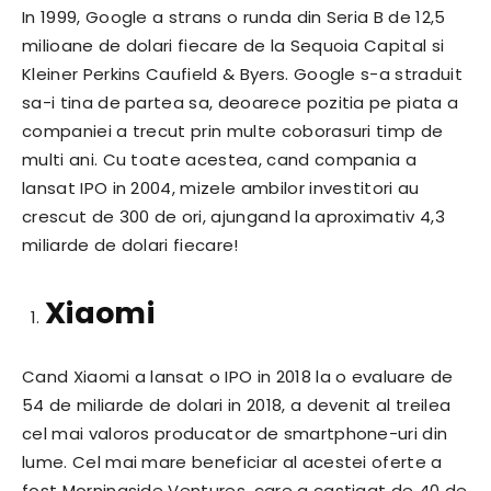
In 1999, Google a strans o runda din Seria B de 12,5
milioane de dolari fiecare de la Sequoia Capital si
Kleiner Perkins Caufield & Byers. Google s-a straduit
sa-i tina de partea sa, deoarece pozitia pe piata a
companiei a trecut prin multe coborasuri timp de
multi ani. Cu toate acestea, cand compania a
lansat IPO in 2004, mizele ambilor investitori au
crescut de 300 de ori, ajungand la aproximativ 4,3
miliarde de dolari fiecare!
Xiaomi
Cand Xiaomi a lansat o IPO in 2018 la o evaluare de
54 de miliarde de dolari in 2018, a devenit al treilea
cel mai valoros producator de smartphone-uri din
lume. Cel mai mare beneficiar al acestei oferte a
fost Morningside Ventures, care a castigat de 40 de