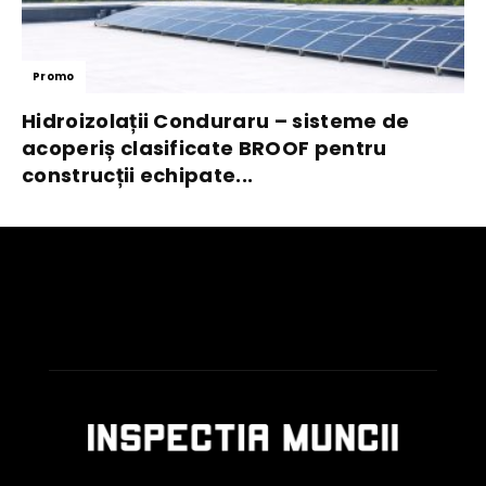
Promo
Hidroizolații Conduraru – sisteme de
acoperiș clasificate BROOF pentru
construcții echipate...